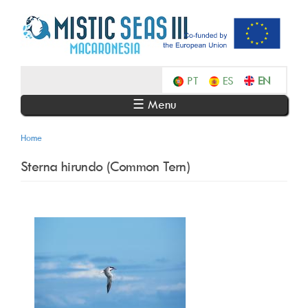
Skip
to
main
content
Português
Español
English
☰ Menu
Home
Sterna hirundo (Common Tern)