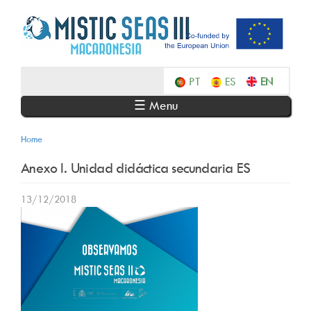
Skip
to
main
content
Português
Español
English
☰ Menu
Home
Anexo I. Unidad didáctica secundaria ES
13/12/2018