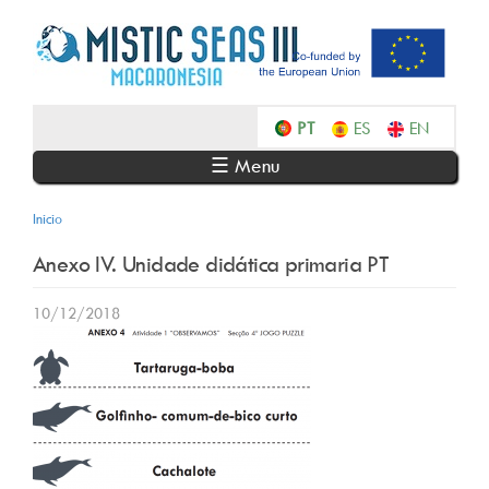
Skip
to
main
content
Português
Español
English
☰ Menu
Inicio
Anexo IV. Unidade didática primaria PT
10/12/2018