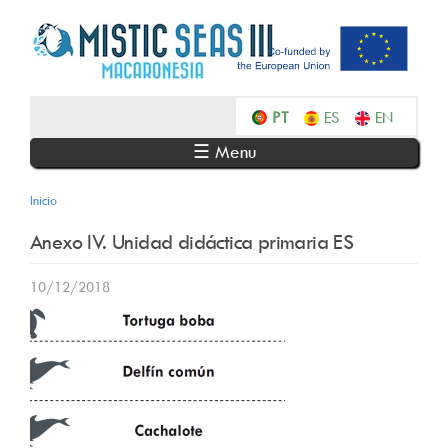
Skip
to
main
content
Português
Español
English
☰ Menu
Inicio
Anexo IV. Unidad didáctica primaria ES
10/12/2018