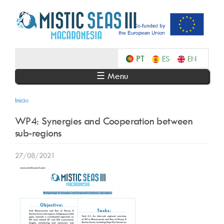
Skip
to
main
content
Português
Español
English
☰ Menu
Inicio
WP4: Synergies and Cooperation between
sub-regions
27/08/2021